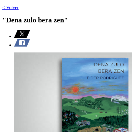
< Volver
"Dena zulo bera zen"