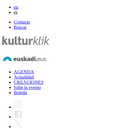
eu
es
Contacto
Buscar
AGENDA
Actualidad
CREACIONES
Sube tu evento
Boletín