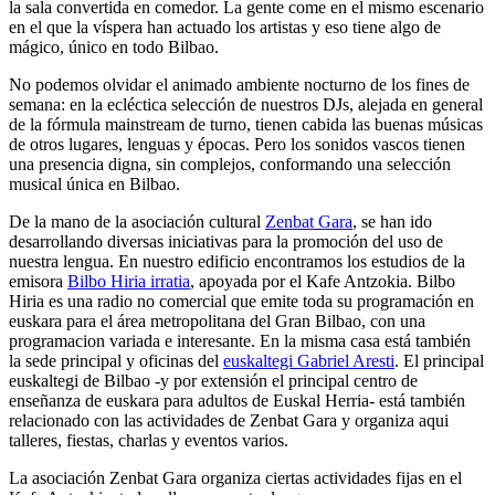
la sala convertida en comedor. La gente come en el mismo escenario
en el que la víspera han actuado los artistas y eso tiene algo de
mágico, único en todo Bilbao.
No podemos olvidar el
animado ambiente nocturno de los fines de
semana
: en la ecléctica selección de nuestros DJs, alejada en general
de la fórmula mainstream de turno, tienen cabida las buenas músicas
de otros lugares, lenguas y épocas. Pero los sonidos vascos tienen
una presencia digna, sin complejos, conformando una selección
musical única en Bilbao.
De la mano de la asociación cultural
Zenbat Gara
, se han ido
desarrollando diversas iniciativas para la promoción del uso de
nuestra lengua. En nuestro edificio encontramos los estudios de la
emisora
Bilbo Hiria irratia
, apoyada por el Kafe Antzokia. Bilbo
Hiria es una radio no comercial que emite toda su programación en
euskara para el área metropolitana del Gran Bilbao, con una
programacion variada e interesante. En la misma casa está también
la sede principal y oficinas del
euskaltegi Gabriel Aresti
. El principal
euskaltegi de Bilbao -y por extensión el principal centro de
enseñanza de euskara para adultos de Euskal Herria- está también
relacionado con las actividades de Zenbat Gara y organiza aqui
talleres, fiestas, charlas y eventos varios.
La asociación Zenbat Gara organiza ciertas actividades fijas en el