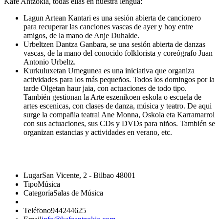
Kafe Antzokia, todas ellas en nuestra lengua:
Lagun Artean Kantari
es una sesión abierta de cancionero
para recuperar las canciones vascas de ayer y hoy entre
amigos, de la mano de Anje Duhalde.
Urbeltzen Dantza Ganbara
, se una sesión abierta de danzas
vascas, de la mano del conocido folklorista y coreógrafo Juan
Antonio Urbeltz.
Kurkuluxetan Umegunea
es una iniciativa que organiza
actividades para los más pequeños. Todos los domingos por la
tarde Olgetan haur jaia, con actuaciones de todo tipo.
También gestionan la Arte eszenikoen eskola o escuela de
artes escenicas, con clases de danza, música y teatro. De aqui
surge la compañia teatral Ane Monna, Oskola eta Karramarroi
con sus actuaciones, sus CDs y DVDs para niños. También se
organizan estancias y actividades en verano, etc.
Lugar
San Vicente, 2 - Bilbao 48001
Tipo
Música
Categoría
Salas de Música
Teléfono
944244625