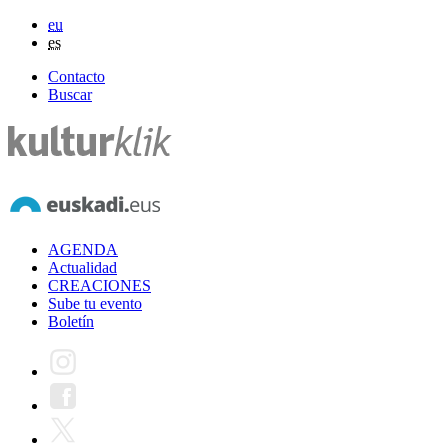
eu
es
Contacto
Buscar
AGENDA
Actualidad
CREACIONES
Sube tu evento
Boletín