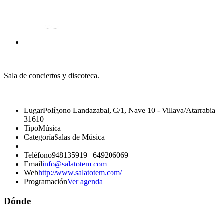
Sala de conciertos y discoteca.
Lugar
Polígono Landazabal, C/1, Nave 10 - Villava/Atarrabia
31610
Tipo
Música
Categoría
Salas de Música
Teléfono
948135919 | 649206069
Email
info@salatotem.com
Web
http://www.salatotem.com/
Programación
Ver agenda
Dónde