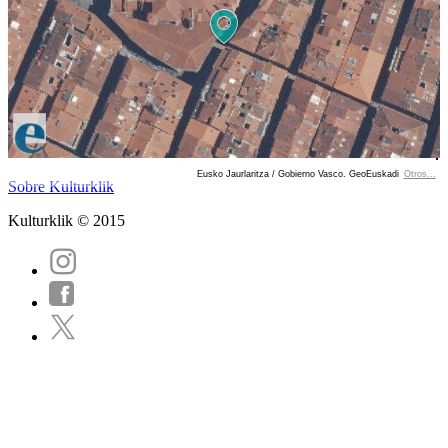
Eusko Jaurlaritza / Gobierno Vasco. GeoEuskadi
Otros...
Ver localización en GoogleMaps
Sobre Kulturklik
Kulturklik © 2015