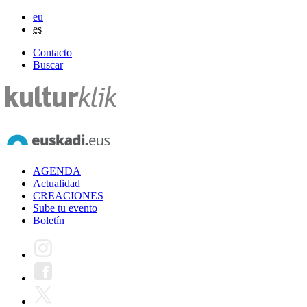
eu
es
Contacto
Buscar
AGENDA
Actualidad
CREACIONES
Sube tu evento
Boletín