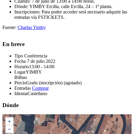
Cuándo: 7 de julio de 13:00 a 14:00 horas.
Dónde: YIMBY Ercilla, calle Ercilla, 24 – 1ª planta.
Inscripciones: Para poder acceder será necesario adquirir las
entradas vía FSTICKETS.
Fuente:
Charlas Yimby
En breve
Tipo
Conferencia
Fecha
7 de julio 2022
Horario
13:00 - 14:00
Lugar
YIMBY
Bilbao
Precio
Gratis (inscripción) (agotado)
Entradas
Comprar
Idioma
Castellano
Dónde
+
−