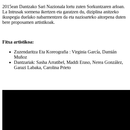
2015ean Dantzako Sari Nazionala lortu zuten Sorkuntzaren arloan.
La Intrusak sormena ikertzen eta garatzen du, diziplina anitzeko
ikuspegia duelako nabarmentzen da eta nazioarteko aitorpena duten
bere proposamen artistikoak.
Fitxa artistikoa:
Zuzendaritza Eta Koreografia : Virginia García, Damián
Muñoz
Dantzariak: Sasha Arratibel, Maddi Eraso, Nerea González,
Garazi Labaka, Carolina Prieto