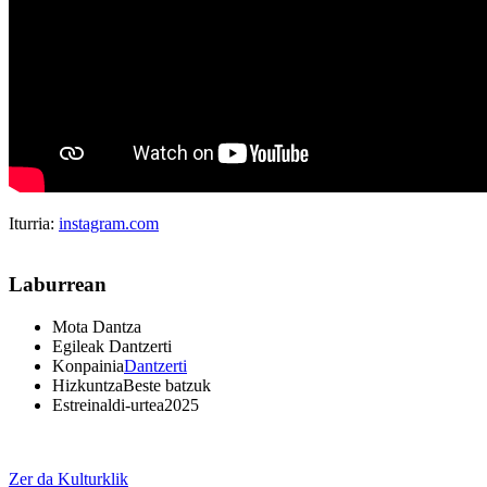
Iturria:
instagram.com
Laburrean
Mota
Dantza
Egileak
Dantzerti
Konpainia
Dantzerti
Hizkuntza
Beste batzuk
Estreinaldi-urtea
2025
Zer da Kulturklik