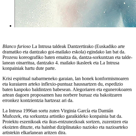
Blanco furioso
La Intrusa taldeak Dantzertirako (Euskadiko arte
dramatiko eta dantzako goi-mailako eskola) egindako lan bat da.
Prozesu koreografiko baten emaitza da, dantza-sorkuntzan eta talde-
lanean oinarritua, dantzako 4. mailako ikasleek eta La Intrusa
konpainiak hartu dute parte.
Krisi espiritual nabarmeneko garaian, lan honek konformismoaren
eta kuraiaren arteko inflexio-puntuaz hausnartzen du, espedizio
baten kanpoko baldintzen babesean. Alegoriaren eta egunerokoaren
artean dagoen proposamen hau norbere buruaz eta bakoitzaren
erronkez kontzientzia hartzeaz ari da.
La Intrusa 1996an sortu zuten Virginia García eta Damián
Muñozek, eta sorkuntza artistiko garaikideko konpainia bat da.
Proiektu eszenikoak eta ikus-entzunezkoak sortzen, zuzentzen eta
ekoizten dituzte, eta hainbat diziplinatako nazioko eta nazioarteko
artistekin elkarlanean aritzen dira.