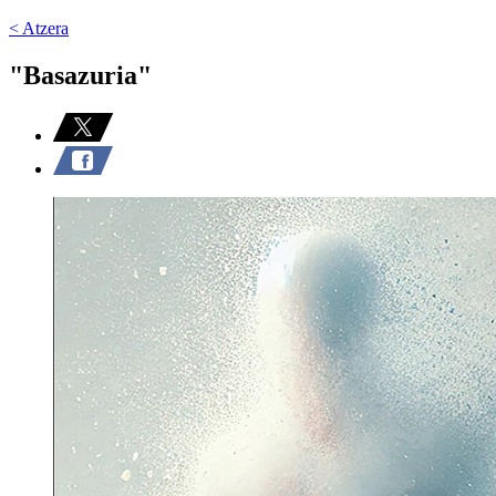
< Atzera
"Basazuria"