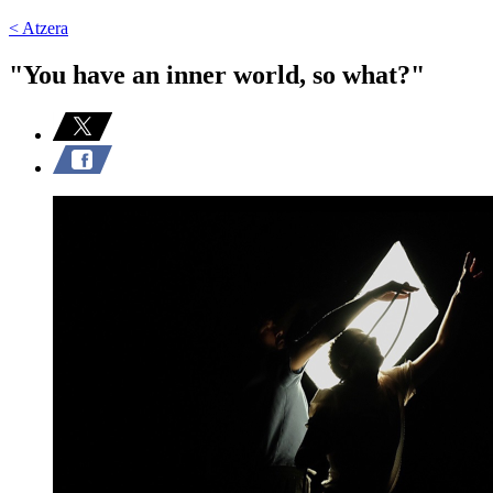
< Atzera
"You have an inner world, so what?"