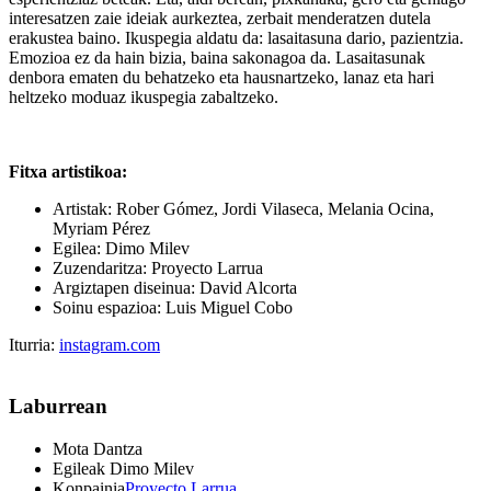
interesatzen zaie ideiak aurkeztea, zerbait menderatzen dutela
erakustea baino. Ikuspegia aldatu da: lasaitasuna dario, pazientzia.
Emozioa ez da hain bizia, baina sakonagoa da. Lasaitasunak
denbora ematen du behatzeko eta hausnartzeko, lanaz eta hari
heltzeko moduaz ikuspegia zabaltzeko.
Fitxa artistikoa:
Artistak: Rober Gómez, Jordi Vilaseca, Melania Ocina,
Myriam Pérez
Egilea: Dimo Milev
Zuzendaritza: Proyecto Larrua
Argiztapen diseinua: David Alcorta
Soinu espazioa: Luis Miguel Cobo
Iturria:
instagram.com
Laburrean
Mota
Dantza
Egileak
Dimo Milev
Konpainia
Proyecto Larrua