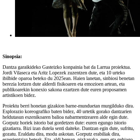
Sinopsia:
Dantza garaikideko Gasteizko konpainia bat da Larrua proiektua.
Jordi Vilaseca eta Aritz Lopezek zuzentzen dute, eta 10 urteko
ibilbide oparoa beteko du 2025ean. Haien lanetan, sinbiosi benetan
berezia lortzen dute alderdi fisikoaren eta emozioen artean, eta
publikoarekin konexio sakona ezartzen dute euren proposamen
artistikoen bidez.
Proiektu berri honetan gizakion barne-munduetan murgilduko dira.
Esplorazio koreografiko baten bidez, 40 urtetik gorako dantzarien
heldutasun eszenikoaren balioa nabarmentzearen alde egin dute.
Gorputz horiek istorio bat gordetzen dute: euren egungo istorio
gizatiarra. Bizi izan dutela senti daiteke. Dantzan egin dute, sufritu,
gozatu. Eraldatu dira, modu askotan. Gorputz erabiliak dira,
esperientziaz beteak. Eta, aldi berean, pixkanaka, gero eta gehiago