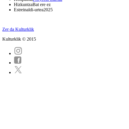
Hizkuntza
Bat ere ez
Estreinaldi-urtea
2025
Zer da Kulturklik
Kulturklik © 2015