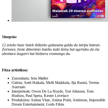
Sinopsia:
12 urteko haur batek ibiltzeko gaitasuna galdu du istripu batean.
Zorionez, beste dimentsio bateko izaki iletsu bat agertuko da eta
abentura izugarri bat bizitzera eramango du.
Fitxa artistikoa:
Zuzendaria: Jens Møller
Gidoia: Antti Haikala, Melli Maikkula, Ilja Rautsi, Teemu
Auersalo
Interpreteak: Owen De La Hoyde, Tori Johnson, Tom
Hudson, Paul Spera, Kester Lovelace
Produkzioa: Anima Vitae, Anima Point, Animoon, Impossible
Dream Entertainment, Godo Films