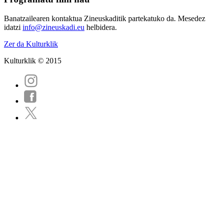
Banatzailearen kontaktua Zineuskaditik partekatuko da. Mesedez
idatzi
info@zineuskadi.eu
helbidera.
Zer da Kulturklik
Kulturklik © 2015