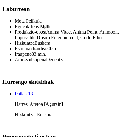
Laburrean
Mota
Pelikula
Egileak
Jens Møller
Produkzio-etxea
Anima Vitae, Anima Point, Animoon,
Impossible Dream Entertainment, Godo Films
Hizkuntza
Euskara
Estreinaldi-urtea
2026
Iraupena
83 min.
Adin-sailkapena
Denentzat
Hurrengo ekitaldiak
Irailak 13
Harresi Aretoa [Agurain]
Hizkuntza: Euskara
Programatu film hau