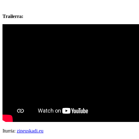
Trailerra:
Iturria:
zineuskadi.eu