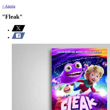
< Atzera
"Fleak"