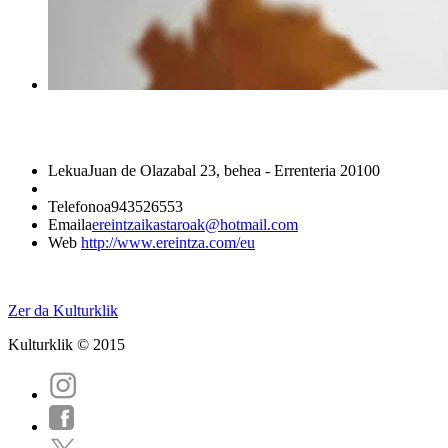
Lekua
Juan de Olazabal 23, behea - Errenteria 20100
Telefonoa
943526553
Emaila
ereintzaikastaroak@hotmail.com
Web
http://www.ereintza.com/eu
Zer da Kulturklik
Kulturklik © 2015