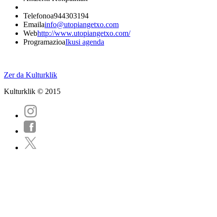
Telefonoa
944303194
Emaila
info@utopiangetxo.com
Web
http://www.utopiangetxo.com/
Programazioa
Ikusi agenda
Zer da Kulturklik
Kulturklik © 2015