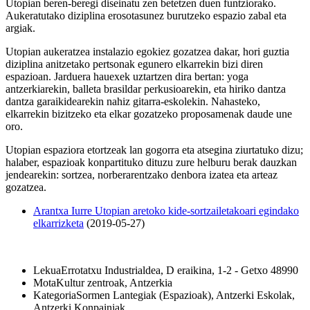
Utopian beren-beregi diseinatu zen betetzen duen funtziorako.
Aukeratutako diziplina erosotasunez burutzeko espazio zabal eta
argiak.
Utopian aukeratzea instalazio egokiez gozatzea dakar, hori guztia
diziplina anitzetako pertsonak egunero elkarrekin bizi diren
espazioan. Jarduera hauexek uztartzen dira bertan: yoga
antzerkiarekin, balleta brasildar perkusioarekin, eta hiriko dantza
dantza garaikidearekin nahiz gitarra-eskolekin. Nahasteko,
elkarrekin bizitzeko eta elkar gozatzeko proposamenak daude une
oro.
Utopian espaziora etortzeak lan gogorra eta atsegina ziurtatuko dizu;
halaber, espazioak konpartituko dituzu zure helburu berak dauzkan
jendearekin: sortzea, norberarentzako denbora izatea eta arteaz
gozatzea.
Arantxa Iurre Utopian aretoko kide-sortzailetakoari egindako
elkarrizketa
(2019-05-27)
Lekua
Errotatxu Industrialdea, D eraikina, 1-2 - Getxo 48990
Mota
Kultur zentroak, Antzerkia
Kategoria
Sormen Lantegiak (Espazioak), Antzerki Eskolak,
Antzerki Konpainiak