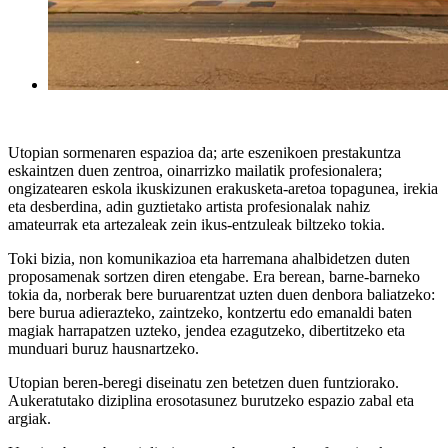
Utopian sormenaren espazioa da; arte eszenikoen prestakuntza
eskaintzen duen zentroa, oinarrizko mailatik profesionalera;
ongizatearen eskola ikuskizunen erakusketa-aretoa topagunea, irekia
eta desberdina, adin guztietako artista profesionalak nahiz
amateurrak eta artezaleak zein ikus-entzuleak biltzeko tokia.
Toki bizia, non komunikazioa eta harremana ahalbidetzen duten
proposamenak sortzen diren etengabe. Era berean, barne-barneko
tokia da, norberak bere buruarentzat uzten duen denbora baliatzeko:
bere burua adierazteko, zaintzeko, kontzertu edo emanaldi baten
magiak harrapatzen uzteko, jendea ezagutzeko, dibertitzeko eta
munduari buruz hausnartzeko.
Utopian beren-beregi diseinatu zen betetzen duen funtziorako.
Aukeratutako diziplina erosotasunez burutzeko espazio zabal eta
argiak.