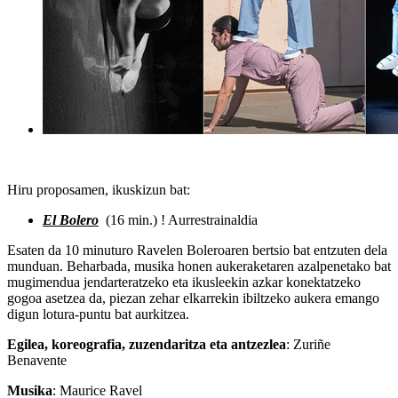
Hiru proposamen, ikuskizun bat:
El Bolero
(16 min.) ! Aurrestrainaldia
Esaten da 10 minuturo Ravelen Boleroaren bertsio bat entzuten dela
munduan. Beharbada, musika honen aukeraketaren azalpenetako bat
mugimendua jendarteratzeko eta ikusleekin azkar konektatzeko
gogoa asetzea da, piezan zehar elkarrekin ibiltzeko aukera emango
digun lotura-puntu bat aurkitzea.
Egilea, koreografia, zuzendaritza eta antzezlea
: Zuriñe
Benavente
Musika
: Maurice Ravel