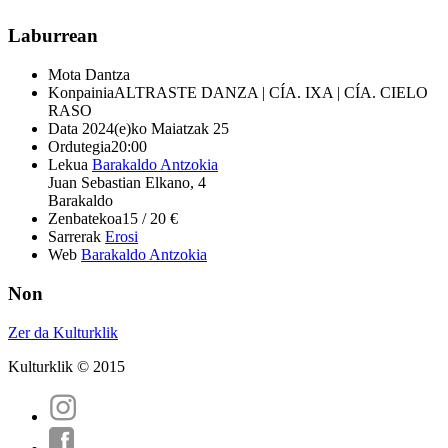
Laburrean
Mota
Dantza
Konpainia
ALTRASTE DANZA | CÍA. IXA | CÍA. CIELO
RASO
Data
2024(e)ko Maiatzak 25
Ordutegia
20:00
Lekua
Barakaldo Antzokia
Juan Sebastian Elkano, 4
Barakaldo
Zenbatekoa
15 / 20 €
Sarrerak
Erosi
Web
Barakaldo Antzokia
Non
Zer da Kulturklik
Kulturklik © 2015