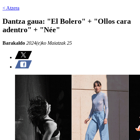
< Atzera
Dantza gaua: "El Bolero" + "Ollos cara
adentro" + "Née"
Barakaldo
2024(e)ko Maiatzak 25