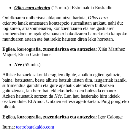
Ollos cara adentro
(15 min.) | Estreinaldia Euskadin
Onirikoaren unibertsoa abiapuntutzat hartuta,
Ollos cara
adentro
lanak ametsaren kontzepzio surrealistan arakatu nahi du;
logikaren, arrazoimenaren, kontzientziaren eta are gustuaren
konbentzioen mugak gizabanako bakoitzaren barneko eta kanpoko
munduaren artean ate bat irekiz hausten diren leku horretan.
Egilea, koreografia, zuzendaritza eta antzezlea
: Xián Martínez
Miguel, Elena Castellanos
Née
(55 min.)
Albiste batzuek sakonki eragiten digute, abaildu egiten gaituzte,
baina, batzuetan, beste albiste batzuk iristen dira, izugarriak izanik,
sufrimendua gainditu eta gure apatiatik ateratzera bultzatzen
gaituztenak, lan berri bati ekiteko behar den bultzada emanez.
Azken hauetatik sortzen da
Née
. Lan hau hasierako hiru ideiek
osatzen dute: El Amor. Untxien estresa agertokietan. Ping pong-eko
pilotak.
Egilea, koreografia, zuzendaritza eta antzezlea
: Igor Calonge
Iturria:
teatrobarakaldo.com