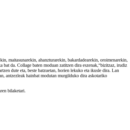
ekin, maitasunarekin, ahanzturarekin, bakardadearekin, oroimenarekin,
 bat da. Collage baten moduan zatitzen dira eszenak,“bizitzaz, irudiz
rtzen dute eta, beste batzuetan, horien lekuko eta ikusle dira. Lan
rtan, antzezleak hainbat modutan murgilduko dira askotariko
ren bilaketari.