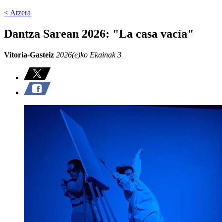
< Atzera
Dantza Sarean 2026: "La casa vacía"
Vitoria-Gasteiz
2026(e)ko Ekainak 3