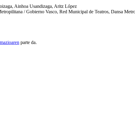
oizaga, Ainhoa Usandizaga, Aritz López
etropilitana / Gobierno Vasco, Red Municipal de Teatros, Dansa Metro
amazioaren
parte da.