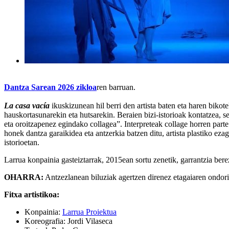
Dantza Sarean 2026
zikloa
ren barruan.
La casa vacía
ikuskizunean hil berri den artista baten eta haren bik
hauskortasunarekin eta hutsarekin. Beraien bizi-istorioak kontatzea, s
eta oroitzapenez egindako collagea”. Interpreteak collage horren parte 
honek dantza garaikidea eta antzerkia batzen ditu, artista plastiko e
istorioetan.
Larrua konpainia gasteiztarrak, 2015ean sortu zenetik, garrantzia bere
OHARRA:
Antzezlanean biluziak agertzen direnez etagaiaren ondorio
Fitxa artistikoa:
Konpainia:
Larrua Proiektua
Koreografia: Jordi Vilaseca