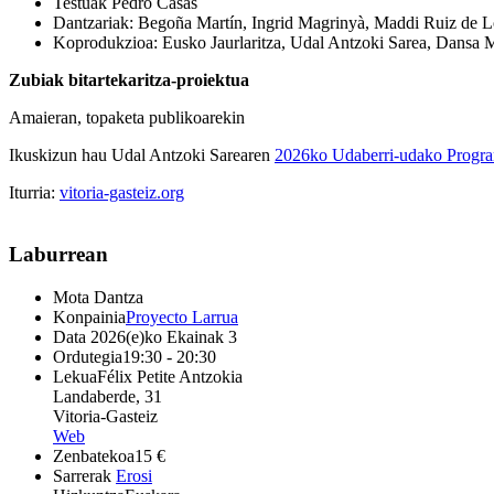
Testuak Pedro Casas
Dantzariak: Begoña Martín, Ingrid Magrinyà, Maddi Ruiz de L
Koprodukzioa: Eusko Jaurlaritza, Udal Antzoki Sarea, Dansa M
Zubiak bitartekaritza-proiektua
Amaieran, topaketa publikoarekin
Ikuskizun hau Udal Antzoki Sarearen
2026ko Udaberri-udako Progr
Iturria:
vitoria-gasteiz.org
Laburrean
Mota
Dantza
Konpainia
Proyecto Larrua
Data
2026(e)ko Ekainak 3
Ordutegia
19:30 - 20:30
Lekua
Félix Petite Antzokia
Landaberde, 31
Vitoria-Gasteiz
Web
Zenbatekoa
15 €
Sarrerak
Erosi