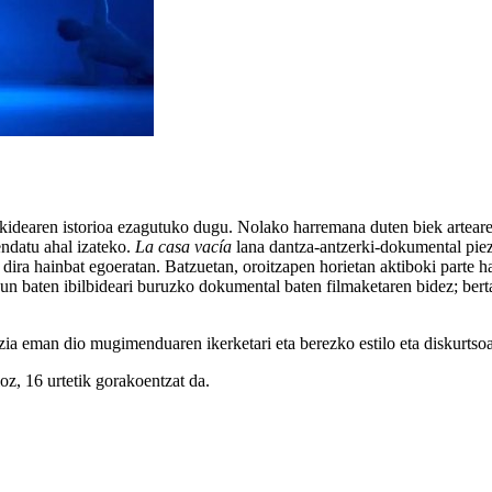
otekidearen istorioa ezagutuko dugu. Nolako harremana duten biek artear
endatu ahal izateko.
La casa vacía
lana dantza-antzerki-dokumental pieza
dira hainbat egoeratan. Batzuetan, oroitzapen horietan aktiboki parte ha
zagun baten ibilbideari buruzko dokumental baten filmaketaren bidez; be
zia eman dio mugimenduaren ikerketari eta berezko estilo eta diskurtsoa
z, 16 urtetik gorakoentzat da.