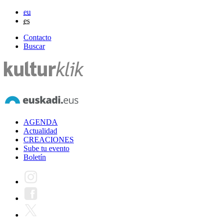
eu
es
Contacto
Buscar
AGENDA
Actualidad
CREACIONES
Sube tu evento
Boletín