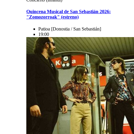
Quincena Musical de San Sebastián 2026:
"Zomozorroak" (estreno)
Patioa
[Donostia / San Sebastián]
19:00