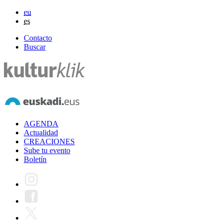
eu
es
Contacto
Buscar
AGENDA
Actualidad
CREACIONES
Sube tu evento
Boletín