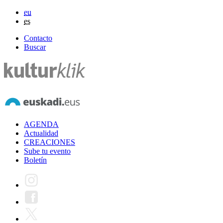
eu
es
Contacto
Buscar
AGENDA
Actualidad
CREACIONES
Sube tu evento
Boletín