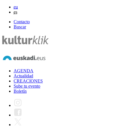
eu
es
Contacto
Buscar
AGENDA
Actualidad
CREACIONES
Sube tu evento
Boletín