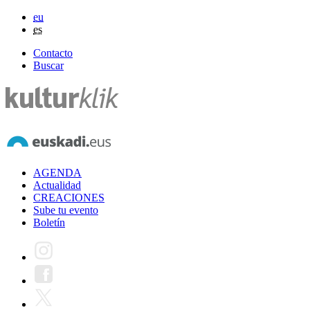
eu
es
Contacto
Buscar
AGENDA
Actualidad
CREACIONES
Sube tu evento
Boletín