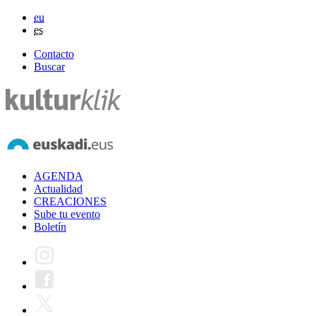
eu
es
Contacto
Buscar
AGENDA
Actualidad
CREACIONES
Sube tu evento
Boletín