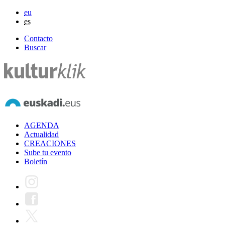
eu
es
Contacto
Buscar
AGENDA
Actualidad
CREACIONES
Sube tu evento
Boletín