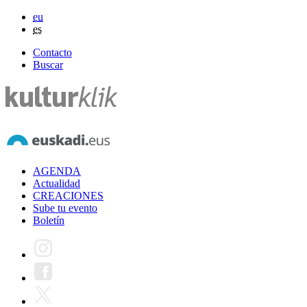
eu
es
Contacto
Buscar
AGENDA
Actualidad
CREACIONES
Sube tu evento
Boletín