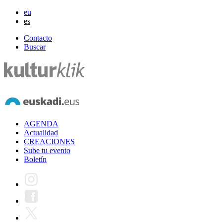
eu
es
Contacto
Buscar
AGENDA
Actualidad
CREACIONES
Sube tu evento
Boletín