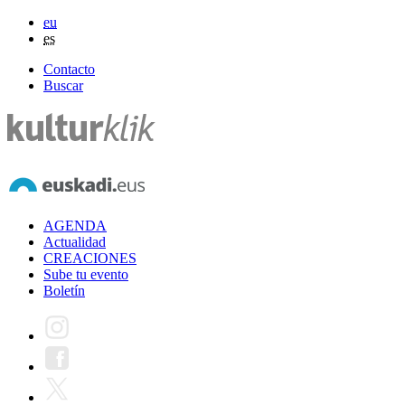
eu
es
Contacto
Buscar
AGENDA
Actualidad
CREACIONES
Sube tu evento
Boletín