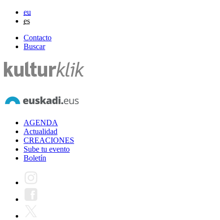
eu
es
Contacto
Buscar
AGENDA
Actualidad
CREACIONES
Sube tu evento
Boletín