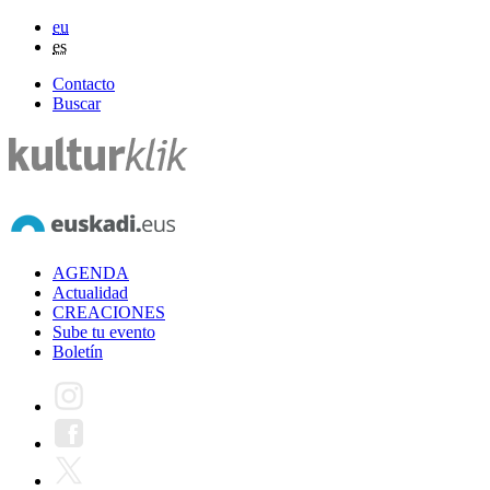
eu
es
Contacto
Buscar
AGENDA
Actualidad
CREACIONES
Sube tu evento
Boletín