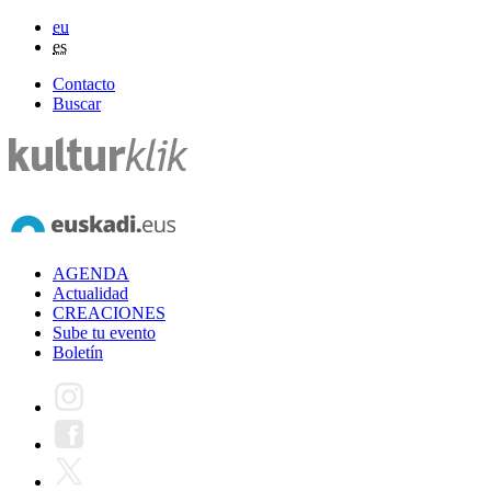
eu
es
Contacto
Buscar
AGENDA
Actualidad
CREACIONES
Sube tu evento
Boletín