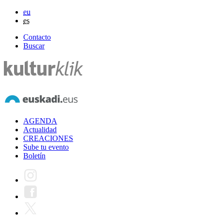
eu
es
Contacto
Buscar
AGENDA
Actualidad
CREACIONES
Sube tu evento
Boletín