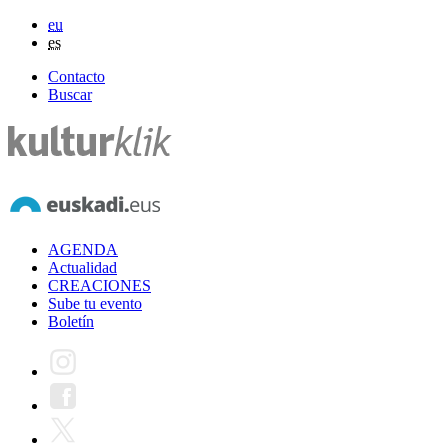
eu
es
Contacto
Buscar
AGENDA
Actualidad
CREACIONES
Sube tu evento
Boletín