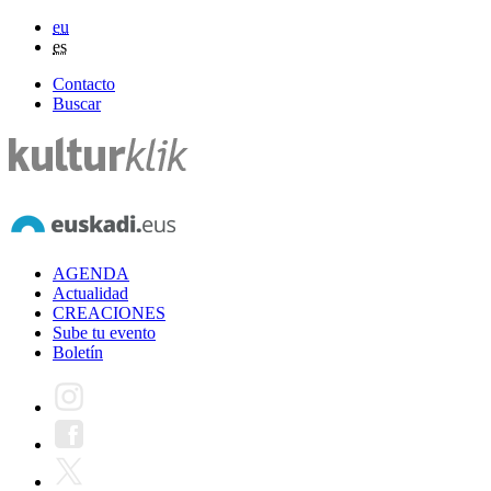
eu
es
Contacto
Buscar
AGENDA
Actualidad
CREACIONES
Sube tu evento
Boletín