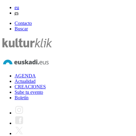
eu
es
Contacto
Buscar
AGENDA
Actualidad
CREACIONES
Sube tu evento
Boletín