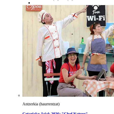
Antzerkia
(haurrentzat)
Getariako Jaiak 2026: "Chef Nature"