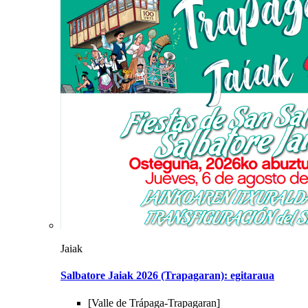
Jaiak
Salbatore Jaiak 2026 (Trapagaran): egitaraua
[Valle de Trápaga-Trapagaran]