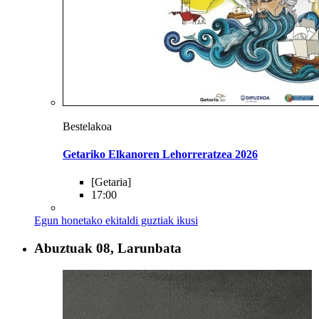
Bestelakoa
Getariko Elkanoren Lehorreratzea 2026
[Getaria]
17:00
Egun honetako ekitaldi guztiak ikusi
Abuztuak
08, Larunbata