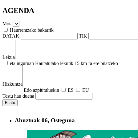
AGENDA
Mota
Haurrentzako bakarrik
DATAK
TIK
Lekua
eta inguruan
Hautatutako lekutik 15 km-ra ere bilatzeko
Hizkuntza
Edo azpitituluekin
ES
EU
Testu hau duena
Abuztuak
06, Osteguna