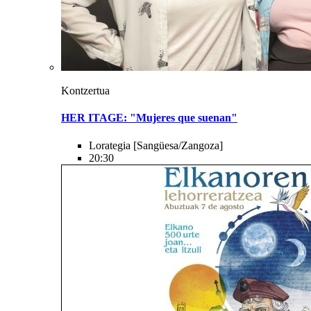
Kontzertua
HER ITAGE: "Mujeres que suenan"
Lorategia
[Sangüesa/Zangoza]
20:30