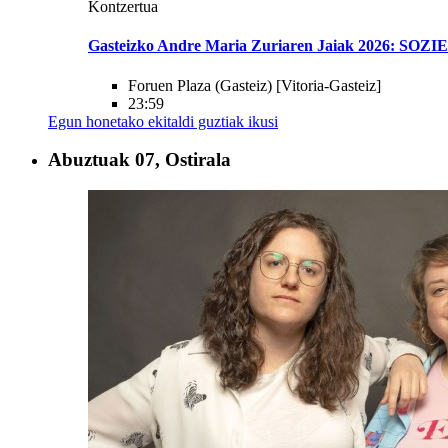
Kontzertua
Gasteizko Andre Maria Zuriaren Jaiak 2026: 
Foruen Plaza (Gasteiz)
[Vitoria-Gasteiz]
23:59
Egun honetako ekitaldi guztiak ikusi
Abuztuak
07, Ostirala