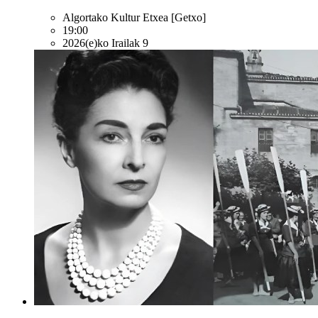
Algortako Kultur Etxea
[Getxo]
19:00
2026(e)ko Irailak 9