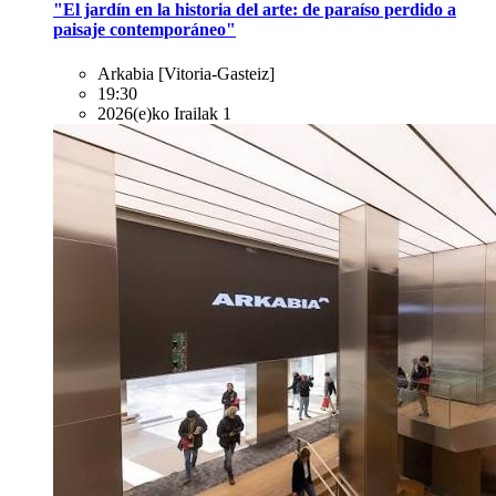
"El jardín en la historia del arte: de paraíso perdido a
paisaje contemporáneo"
Arkabia
[Vitoria-Gasteiz]
19:30
2026(e)ko Irailak 1