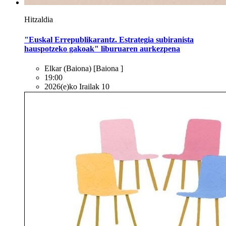
Hitzaldia
"Euskal Errepublikarantz. Estrategia subiranista
hauspotzeko gakoak" liburuaren aurkezpena
Elkar (Baiona)
[Baiona ]
19:00
2026(e)ko Irailak 10