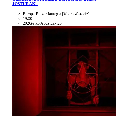
JOSTURAK"
Europa Biltzar Jauregia
[Vitoria-Gasteiz]
19:00
2026(e)ko Abuztuak 25