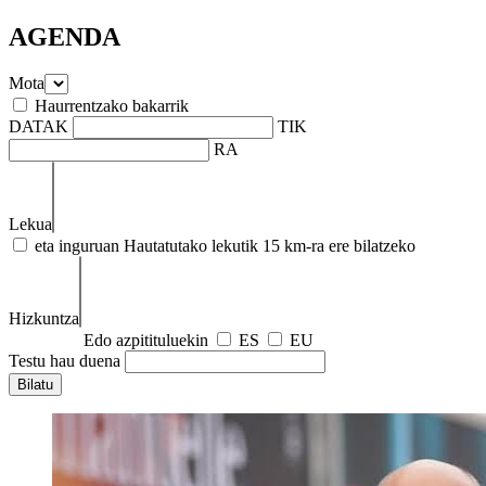
AGENDA
Mota
Haurrentzako bakarrik
DATAK
TIK
RA
Lekua
eta inguruan
Hautatutako lekutik 15 km-ra ere bilatzeko
Hizkuntza
Edo azpitituluekin
ES
EU
Testu hau duena