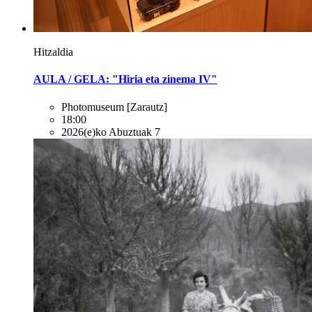
Hitzaldia
AULA / GELA: "Hiria eta zinema IV"
Photomuseum
[Zarautz]
18:00
2026(e)ko Abuztuak 7