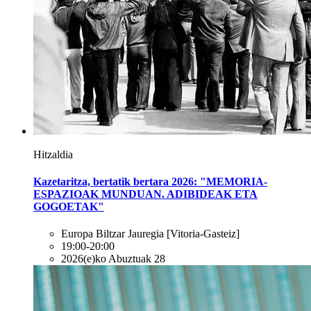
Hitzaldia
Kazetaritza, bertatik bertara 2026: "MEMORIA-
ESPAZIOAK MUNDUAN. ADIBIDEAK ETA
GOGOETAK"
Europa Biltzar Jauregia
[Vitoria-Gasteiz]
19:00-20:00
2026(e)ko Abuztuak 28