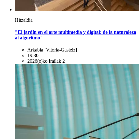
Hitzaldia
"El jardín en el arte multimedia y digital: de la naturaleza
al algoritmo"
Arkabia
[Vitoria-Gasteiz]
19:30
2026(e)ko Irailak 2