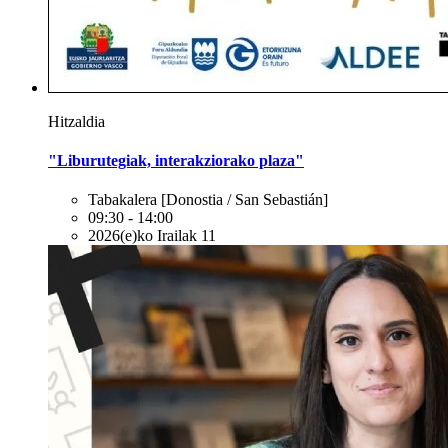
Hitzaldia
"Liburutegiak, interakziorako plaza"
Tabakalera
[Donostia / San Sebastián]
09:30 - 14:00
2026(e)ko Irailak 11