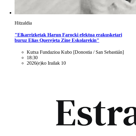
Hitzaldia
"Elkarrizketak Harun Farocki efektua erakusketari
buruz Elías Querejeta Zine Eskolarekin"
Kutxa Fundazioa Kubo
[Donostia / San Sebastián]
18:30
2026(e)ko Irailak 10