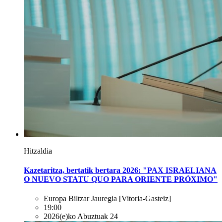
Hitzaldia
Kazetaritza, bertatik bertara 2026: "PAX ISRAELIANA
O NUEVO STATU QUO PARA ORIENTE PRÓXIMO"
Europa Biltzar Jauregia
[Vitoria-Gasteiz]
19:00
2026(e)ko Abuztuak 24