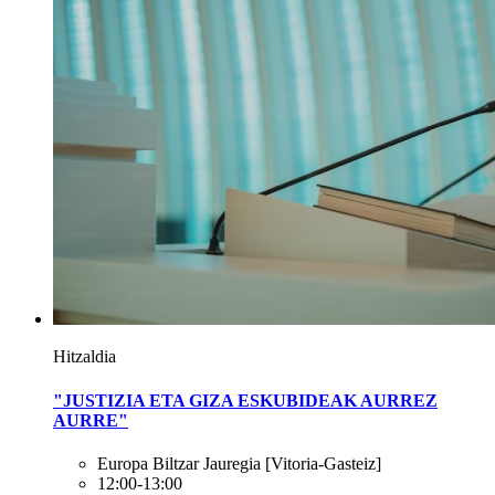
Hitzaldia
"JUSTIZIA ETA GIZA ESKUBIDEAK AURREZ
AURRE"
Europa Biltzar Jauregia
[Vitoria-Gasteiz]
12:00-13:00