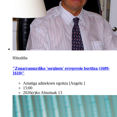
Hitzaldia
"Zugarramurdiko 'sorginen' errepresio bortitza (1609-
1610)"
Amatiga adinekoen egoitza
[Angelu ]
15:00
2026(e)ko Abuztuak 13