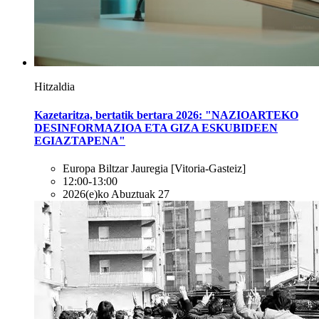
Hitzaldia
Kazetaritza, bertatik bertara 2026: "NAZIOARTEKO
DESINFORMAZIOA ETA GIZA ESKUBIDEEN
EGIAZTAPENA"
Europa Biltzar Jauregia
[Vitoria-Gasteiz]
12:00-13:00
2026(e)ko Abuztuak 27