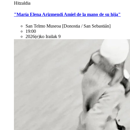
Hitzaldia
"María Elena Arizmendi Amiel de la mano de su hija"
San Telmo Museoa
[Donostia / San Sebastián]
19:00
2026(e)ko Irailak 9