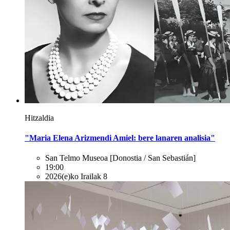
Hitzaldia
"Maria Elena Arizmendi Amiel: bere lanaren analisia"
San Telmo Museoa
[Donostia / San Sebastián]
19:00
2026(e)ko Irailak 8