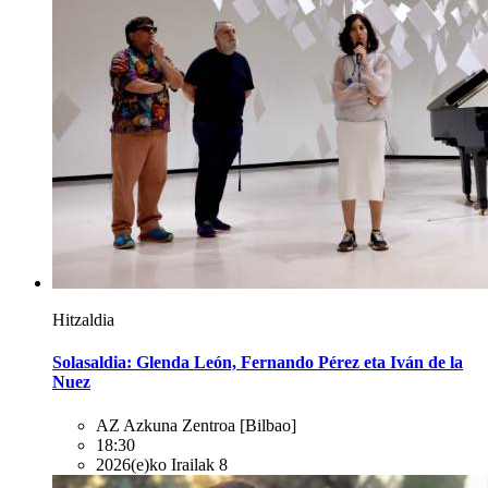
Hitzaldia
Solasaldia: Glenda León, Fernando Pérez eta Iván de la
Nuez
AZ Azkuna Zentroa
[Bilbao]
18:30
2026(e)ko Irailak 8