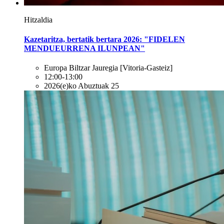
Hitzaldia
Kazetaritza, bertatik bertara 2026: "FIDELEN
MENDUEURRENA ILUNPEAN"
Europa Biltzar Jauregia
[Vitoria-Gasteiz]
12:00-13:00
2026(e)ko Abuztuak 25