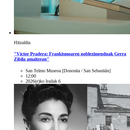
Hitzaldia
"Víctor Pradera: Frankismoaren noblezimenduak Gerra
Zibila amaitzean"
San Telmo Museoa
[Donostia / San Sebastián]
12:00
2026(e)ko Irailak 6