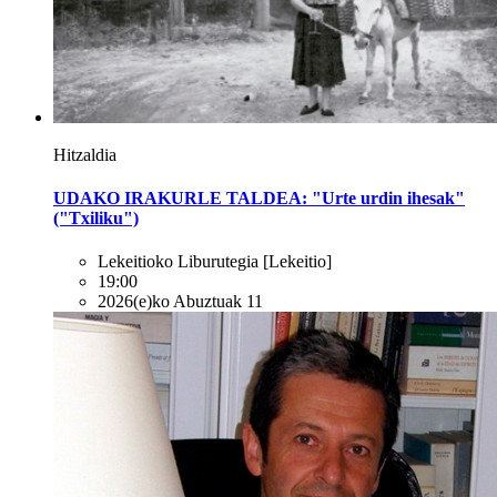
Hitzaldia
UDAKO IRAKURLE TALDEA: "Urte urdin ihesak"
("Txiliku")
Lekeitioko Liburutegia
[Lekeitio]
19:00
2026(e)ko Abuztuak 11