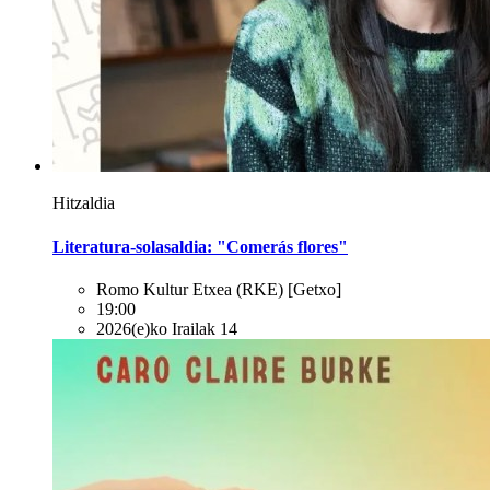
Hitzaldia
Literatura-solasaldia: "Comerás flores"
Romo Kultur Etxea (RKE)
[Getxo]
19:00
2026(e)ko Irailak 14