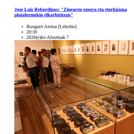
Jose Luis Rebordinos: "Zinearen egoera eta etorkizuna
plataformekin elkarbizitzan"
Ikusgarri Aretoa
[Lekeitio]
20:30
2026(e)ko Abuztuak 7