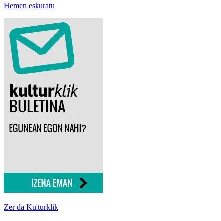
Hemen eskuratu
Zer da Kulturklik