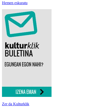
Hemen eskuratu
Zer da Kulturklik