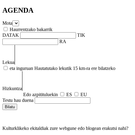
AGENDA
Mota
Haurrentzako bakarrik
DATAK
TIK
RA
Lekua
eta inguruan
Hautatutako lekutik 15 km-ra ere bilatzeko
Hizkuntza
Edo azpitituluekin
ES
EU
Testu hau duena
Kulturklikeko ekitaldiak zure webgune edo blogean erakutsi nahi?