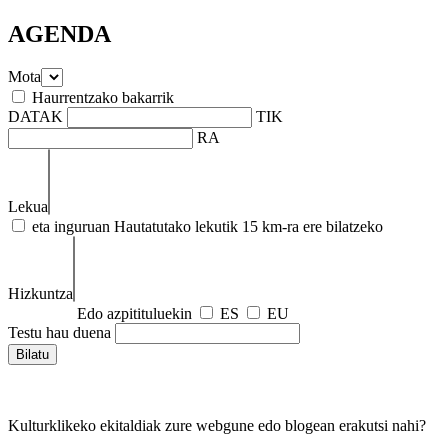
AGENDA
Mota
Haurrentzako bakarrik
DATAK
TIK
RA
Lekua
eta inguruan
Hautatutako lekutik 15 km-ra ere bilatzeko
Hizkuntza
Edo azpitituluekin
ES
EU
Testu hau duena
Kulturklikeko ekitaldiak zure webgune edo blogean erakutsi nahi?