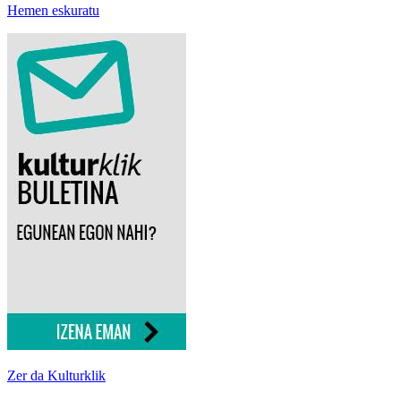
Hemen eskuratu
Zer da Kulturklik