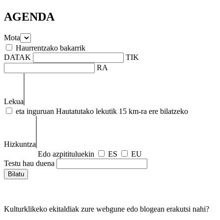
AGENDA
Mota
Haurrentzako bakarrik
DATAK
TIK
RA
Lekua
eta inguruan
Hautatutako lekutik 15 km-ra ere bilatzeko
Hizkuntza
Edo azpitituluekin
ES
EU
Testu hau duena
Kulturklikeko ekitaldiak zure webgune edo blogean erakutsi nahi?