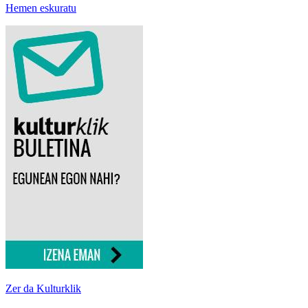
Hemen eskuratu
Zer da Kulturklik