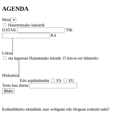
AGENDA
Mota
Haurrentzako bakarrik
DATAK
TIK
RA
Lekua
eta inguruan
Hautatutako lekutik 15 km-ra ere bilatzeko
Hizkuntza
Edo azpitituluekin
ES
EU
Testu hau duena
Kulturklikeko ekitaldiak zure webgune edo blogean erakutsi nahi?