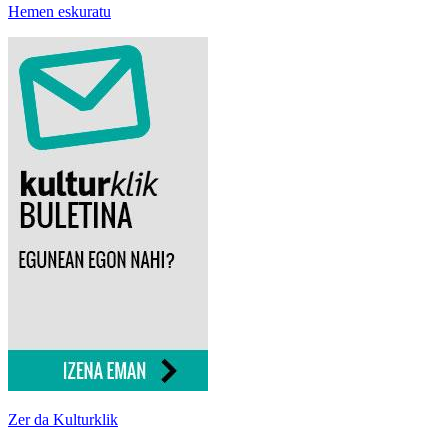
Hemen eskuratu
Zer da Kulturklik