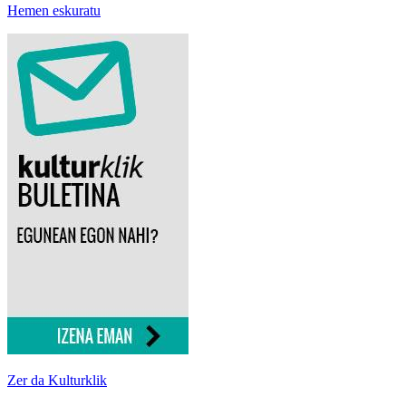
Hemen eskuratu
Zer da Kulturklik