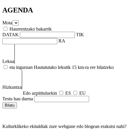
AGENDA
Mota
Haurrentzako bakarrik
DATAK
TIK
RA
Lekua
eta inguruan
Hautatutako lekutik 15 km-ra ere bilatzeko
Hizkuntza
Edo azpitituluekin
ES
EU
Testu hau duena
Kulturklikeko ekitaldiak zure webgune edo blogean erakutsi nahi?