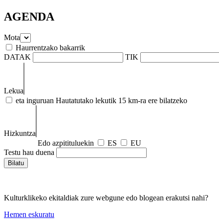
AGENDA
Mota
Haurrentzako bakarrik
DATAK
TIK
Lekua
eta inguruan
Hautatutako lekutik 15 km-ra ere bilatzeko
Hizkuntza
Edo azpitituluekin
ES
EU
Testu hau duena
Kulturklikeko ekitaldiak zure webgune edo blogean erakutsi nahi?
Hemen eskuratu