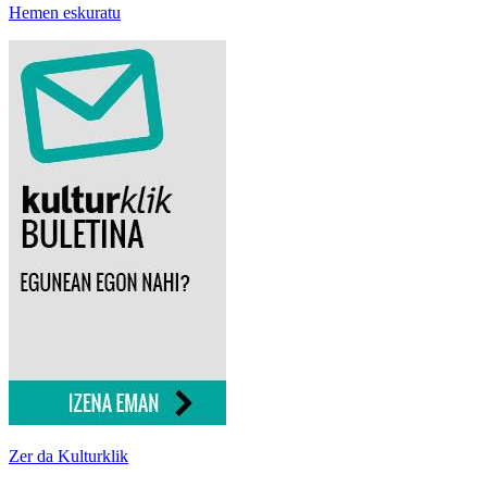
Hemen eskuratu
Zer da Kulturklik