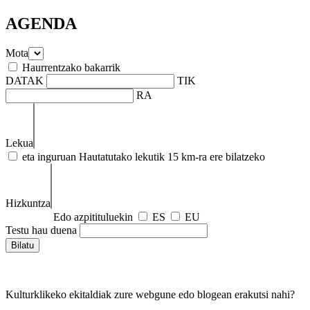
AGENDA
Mota
Haurrentzako bakarrik
DATAK
TIK
RA
Lekua
eta inguruan
Hautatutako lekutik 15 km-ra ere bilatzeko
Hizkuntza
Edo azpitituluekin
ES
EU
Testu hau duena
Kulturklikeko ekitaldiak zure webgune edo blogean erakutsi nahi?