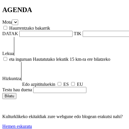
AGENDA
Mota
Haurrentzako bakarrik
DATAK
TIK
Lekua
eta inguruan
Hautatutako lekutik 15 km-ra ere bilatzeko
Hizkuntza
Edo azpitituluekin
ES
EU
Testu hau duena
Kulturklikeko ekitaldiak zure webgune edo blogean erakutsi nahi?
Hemen eskuratu