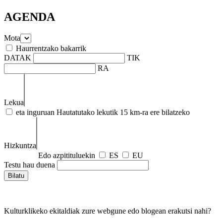
AGENDA
Mota
Haurrentzako bakarrik
DATAK
TIK
RA
Lekua
eta inguruan
Hautatutako lekutik 15 km-ra ere bilatzeko
Hizkuntza
Edo azpitituluekin
ES
EU
Testu hau duena
Kulturklikeko ekitaldiak zure webgune edo blogean erakutsi nahi?