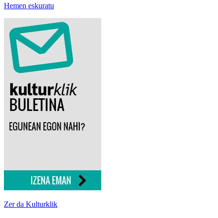
Hemen eskuratu
Zer da Kulturklik