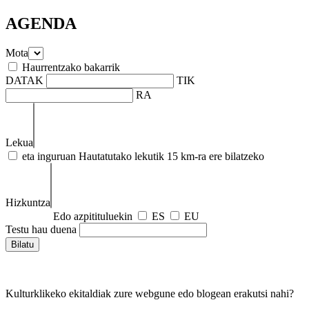
AGENDA
Mota
Haurrentzako bakarrik
DATAK
TIK
RA
Lekua
eta inguruan
Hautatutako lekutik 15 km-ra ere bilatzeko
Hizkuntza
Edo azpitituluekin
ES
EU
Testu hau duena
Kulturklikeko ekitaldiak zure webgune edo blogean erakutsi nahi?