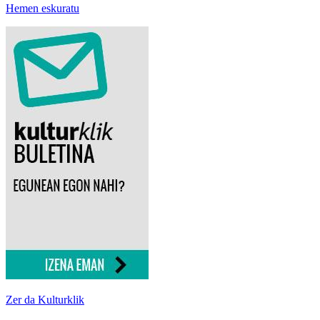
Hemen eskuratu
Zer da Kulturklik