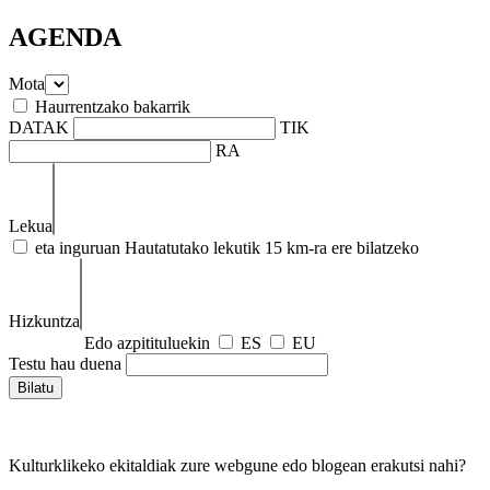
AGENDA
Mota
Haurrentzako bakarrik
DATAK
TIK
RA
Lekua
eta inguruan
Hautatutako lekutik 15 km-ra ere bilatzeko
Hizkuntza
Edo azpitituluekin
ES
EU
Testu hau duena
Kulturklikeko ekitaldiak zure webgune edo blogean erakutsi nahi?