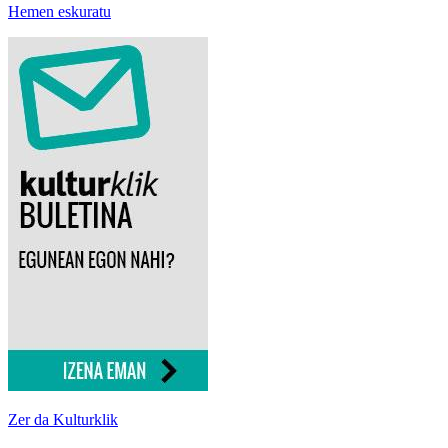
Hemen eskuratu
Zer da Kulturklik