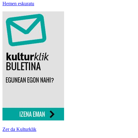
Hemen eskuratu
Zer da Kulturklik