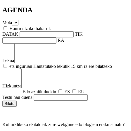
AGENDA
Mota
Haurrentzako bakarrik
DATAK
TIK
RA
Lekua
eta inguruan
Hautatutako lekutik 15 km-ra ere bilatzeko
Hizkuntza
Edo azpitituluekin
ES
EU
Testu hau duena
Kulturklikeko ekitaldiak zure webgune edo blogean erakutsi nahi?