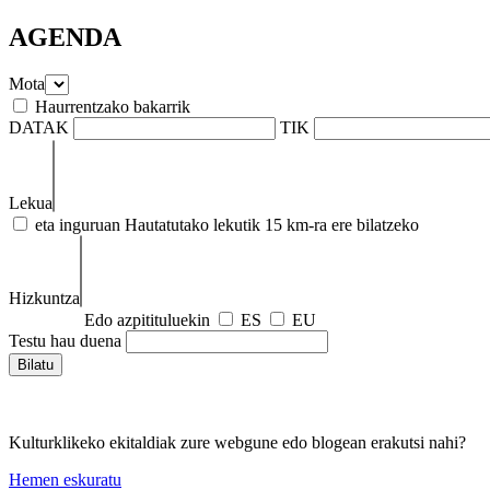
AGENDA
Mota
Haurrentzako bakarrik
DATAK
TIK
Lekua
eta inguruan
Hautatutako lekutik 15 km-ra ere bilatzeko
Hizkuntza
Edo azpitituluekin
ES
EU
Testu hau duena
Kulturklikeko ekitaldiak zure webgune edo blogean erakutsi nahi?
Hemen eskuratu