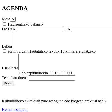
AGENDA
Mota
Haurrentzako bakarrik
DATAK
TIK
Lekua
eta inguruan
Hautatutako lekutik 15 km-ra ere bilatzeko
Hizkuntza
Edo azpitituluekin
ES
EU
Testu hau duena
Kulturklikeko ekitaldiak zure webgune edo blogean erakutsi nahi?
Hemen eskuratu