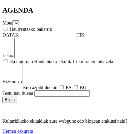
AGENDA
Mota
Haurrentzako bakarrik
DATAK
TIK
Lekua
eta inguruan
Hautatutako lekutik 15 km-ra ere bilatzeko
Hizkuntza
Edo azpitituluekin
ES
EU
Testu hau duena
Kulturklikeko ekitaldiak zure webgune edo blogean erakutsi nahi?
Hemen eskuratu