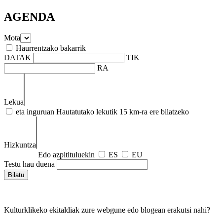
AGENDA
Mota
Haurrentzako bakarrik
DATAK
TIK
RA
Lekua
eta inguruan
Hautatutako lekutik 15 km-ra ere bilatzeko
Hizkuntza
Edo azpitituluekin
ES
EU
Testu hau duena
Kulturklikeko ekitaldiak zure webgune edo blogean erakutsi nahi?