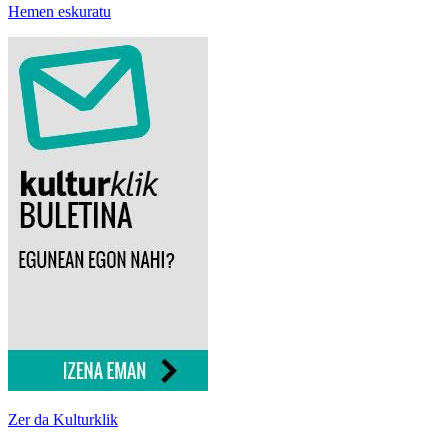
Hemen eskuratu
Zer da Kulturklik