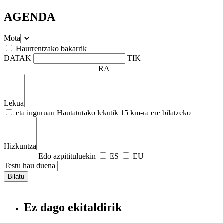
AGENDA
Mota
Haurrentzako bakarrik
DATAK
TIK
RA
Lekua
eta inguruan
Hautatutako lekutik 15 km-ra ere bilatzeko
Hizkuntza
Edo azpitituluekin
ES
EU
Testu hau duena
Ez dago ekitaldirik