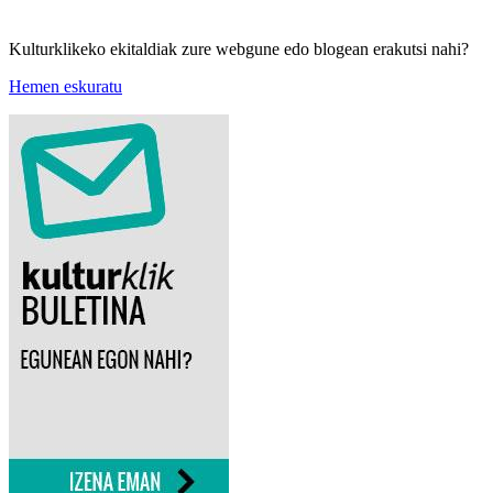
Kulturklikeko ekitaldiak zure webgune edo blogean erakutsi nahi?
Hemen eskuratu