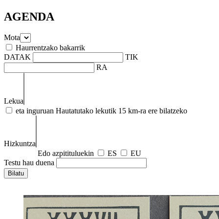
AGENDA
Mota
Haurrentzako bakarrik
DATAK
TIK
RA
Lekua
eta inguruan
Hautatutako lekutik 15 km-ra ere bilatzeko
Hizkuntza
Edo azpitituluekin
ES
EU
Testu hau duena