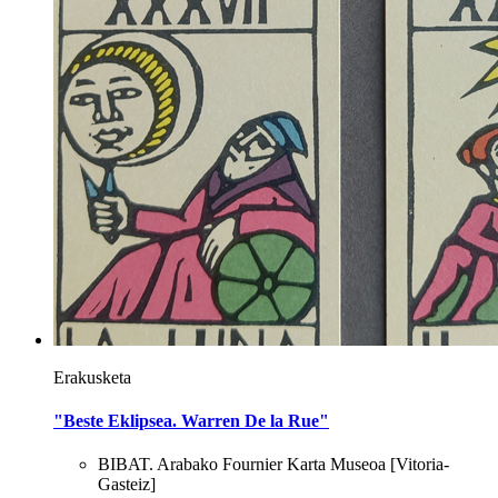
Erakusketa
"Beste Eklipsea. Warren De la Rue"
BIBAT. Arabako Fournier Karta Museoa
[Vitoria-
Gasteiz]