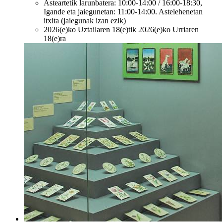
Asteartetik larunbatera: 10:00-14:00 / 16:00-18:30,
Igande eta jaiegunetan: 11:00-14:00. Astelehenetan
itxita (jaiegunak izan ezik)
2026(e)ko Uztailaren 18(e)tik 2026(e)ko Urriaren
18(e)ra