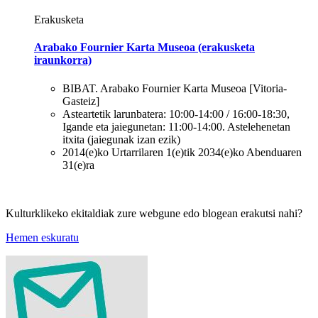
Erakusketa
Arabako Fournier Karta Museoa (erakusketa
iraunkorra)
BIBAT. Arabako Fournier Karta Museoa
[Vitoria-
Gasteiz]
Asteartetik larunbatera: 10:00-14:00 / 16:00-18:30,
Igande eta jaiegunetan: 11:00-14:00. Astelehenetan
itxita (jaiegunak izan ezik)
2014(e)ko Urtarrilaren 1(e)tik 2034(e)ko Abenduaren
31(e)ra
Kulturklikeko ekitaldiak zure webgune edo blogean erakutsi nahi?
Hemen eskuratu